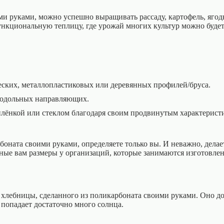
и руками, можно успешно выращивать рассаду, картофель, ягоды
нкциональную теплицу, где урожай многих культур можно будет
еских, металлопластиковых или деревянных профилей/бруса.
продольных направляющих.
лёнкой или стеклом благодаря своим продвинутым характерист
боната своими руками, определяете только вы. И неважно, дела
жные вам размеры у организаций, которые занимаются изготовлен
е хлебницы, сделанного из поликарбоната своими руками. Оно д
 попадает достаточно много солнца.