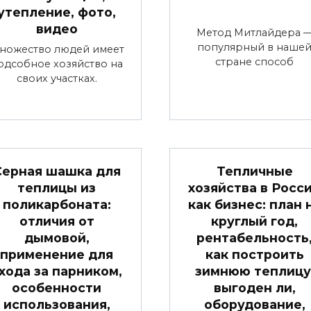
утепление, фото,
видео
Метод Митлайдера 
популярный в наше
ножество людей имеет
стране способ
одсобное хозяйство на
своих участках.
Серная шашка для
Тепличные
теплицы из
хозяйства в Росс
поликарбоната:
как бизнес: план 
отличия от
круглый год,
дымовой,
рентабельность
применение для
как построить
хода за парником,
зимнюю теплицу
особенности
выгоден ли,
использования,
оборудование,