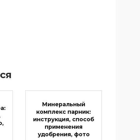
ся
Минеральный
а:
комплекс парник:
,
инструкция, способ
о,
применения
удобрения, фото