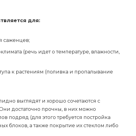
твляется для:
я саженцев;
лимата (речь идет о температуре, влажности,
упа к растениям (поливка и пропалывание
идно выглядят и хорошо сочетаются с
ни достаточно прочны, в них можно
ов подряд (для этого требуется постройка
х блоков, а также покрытие их стеклом либо