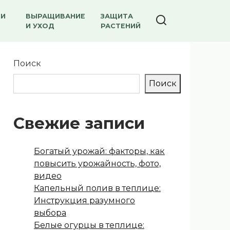
 И
ВЫРАЩИВАНИЕ
ЗАЩИТА
И УХОД
РАСТЕНИЙ
Поиск
Поиск
Свежие записи
Богатый урожай: факторы, как
повысить урожайность, фото,
видео
Капельный полив в теплице:
Инструкция разумного
выбора
Белые огурцы в теплице: