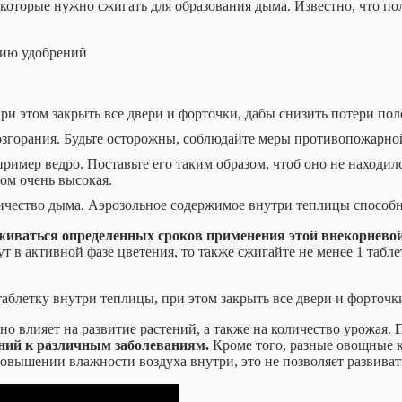
 которые нужно сжигать для образования дыма. Известно, что по
ри этом закрыть все двери и форточки, дабы снизить потери пол
озгорания. Будьте осторожны, соблюдайте меры противопожарной 
пример ведро. Поставьте его таким образом, чтоб оно не наход
том очень высокая.
личество дыма. Аэрозольное содержимое внутри теплицы способн
рживаться определенных сроков применения этой внекорнево
дут в активной фазе цветения, то также сжигайте не менее 1 таб
 влияет на развитие растений, а также на количество урожая.
ний к различным заболеваниям.
Кроме того, разные овощные к
 повышении влажности воздуха внутри, это не позволяет развива