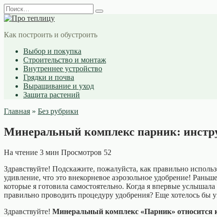
Перейти
Search
к
for:
содержанию
Как построить и обустроить
Выбор и покупка
Строительство и монтаж
Внутреннее устройство
Грядки и почва
Выращивание и уход
Защита растений
Главная
»
Без рубрики
Минеральный комплекс парник: инструк
На чтение
3 мин
Просмотров
52
Здравствуйте! Подскажите, пожалуйста, как правильно исполь
удивление, что это внекорневое аэрозольное удобрение! Раньше
которые я готовила самостоятельно. Когда я впервые услышала 
правильно проводить процедуру удобрения? Еще хотелось бы уз
Здравствуйте!
Минеральный комплекс «Парник» относится к 